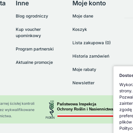
ta
Inne
Moje konto
Blog ogrodniczy
Moje dane
Kup voucher
Koszyk
upominkowy
Lista zakupowa (0)
Program partnerski
Historia zamówień
Aktualne promocje
Moje rabaty
Dostos
Newsletter
Wykorz
strony.
Pozwal
zainte
rnej ścisłej kontroli
zgodę 
zez wykwalifikowane
prefer
nictwa.
plików
Polity