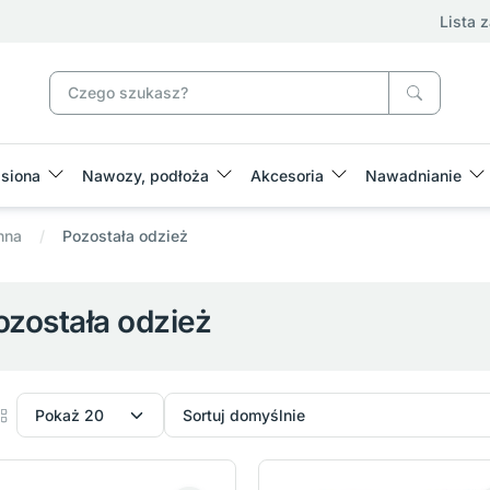
Lista 
siona
Nawozy, podłoża
Akcesoria
Nawadnianie
nna
Pozostała odzież
ozostała odzież