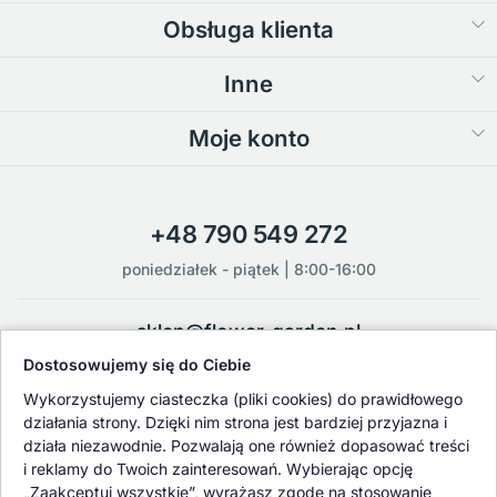
Obsługa klienta
Inne
Moje konto
+48 790 549 272
poniedziałek - piątek | 8:00-16:00
sklep@flower-garden.pl
Dostosowujemy się do Ciebie
Oferowane przez nas rośliny i nasiona podlegają regularnej ścisłej
Wykorzystujemy ciasteczka (pliki cookies) do prawidłowego
kontroli jakości oraz kontroli zdrowotnej przeprowadzanej przez
działania strony. Dzięki nim strona jest bardziej przyjazna i
wykwalifikowane osoby z Państwowej Inspekcji Ochrony Roślin i
działa niezawodnie. Pozwalają one również dopasować treści
Nasiennictwa.
i reklamy do Twoich zainteresowań. Wybierając opcję
„Zaakceptuj wszystkie”, wyrażasz zgodę na stosowanie