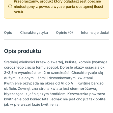
Przepraszamy, produkt który oglądasz jest obecnie
niedostępny z powodu wyczerpania dostępnej ilości
sztuk.
Opis
Charakterystyka
Opinie (0)
Informacje dodatk
Opis produktu
Średniej wielkości krzew o zwartej, kulistej koronie (wymaga
corocznego cięcia formującego). Dorosłe okazy osiągają ok.
2-2,5m wysokości
ok. 2 m szerokości. Charakteryzuje się
dużymi, zielonymi liśćmi i dzwonkowatymi kwiatami.
Kwitnienie przypada na okres
od VI do VII
.
Kwitnie bardzo
obficie
. Zewnętrzna strona kwiatu jest
ciemnoróżowa
,
błyszcząca, z jaśniejszym środkiem. Krzewuszka powtarza
kwitnienie pod koniec lata, jednak nie jest ono już tak obfite
jak w pierwszej fazie kwitnienia.