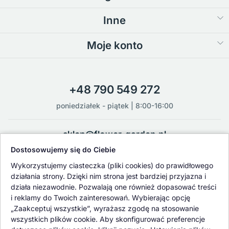
Inne
Moje konto
+48 790 549 272
poniedziałek - piątek | 8:00-16:00
sklep@flower-garden.pl
Dostosowujemy się do Ciebie
Oferowane przez nas rośliny i nasiona podlegają regularnej ścisłej
Wykorzystujemy ciasteczka (pliki cookies) do prawidłowego
kontroli jakości oraz kontroli zdrowotnej przeprowadzanej przez
działania strony. Dzięki nim strona jest bardziej przyjazna i
wykwalifikowane osoby z Państwowej Inspekcji Ochrony Roślin i
działa niezawodnie. Pozwalają one również dopasować treści
Nasiennictwa.
i reklamy do Twoich zainteresowań. Wybierając opcję
„Zaakceptuj wszystkie”, wyrażasz zgodę na stosowanie
wszystkich plików cookie. Aby skonfigurować preferencje