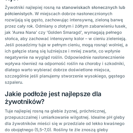
Żywotniki najlepiej rosną na
stanowiskach słonecznych lub
półcienistych
. W miejscach dobrze nasłonecznionych
rozwijają się gęsto, zachowując intensywną, zieloną barwę
przez cały rok. Odmiany o złotym i żółtym zabarwieniu łusek,
jak 'Aurea Nana' czy 'Golden Smaragd', wymagają pełnego
słońca, aby zachować intensywny kolor – w cieniu zielenieją.
Jeśli posadzimy tuje w pełnym cieniu, mogą rosnąć wolniej, a
ich gałęzie staną się luźniejsze i mniej zwarte, co wpłynie
negatywnie na wygląd roślin. Odpowiednie nasłonecznienie
wpływa również na odporność roślin na choroby i szkodniki,
dlatego warto wybierać dobrze doświetlone miejsca,
szczególnie jeśli planujemy stworzenie wysokiego, gęstego
szpaleru.
Jakie podłoże jest najlepsze dla
żywotników?
Tuje najlepiej rosną na glebie żyznej, próchnicznej,
przepuszczalnej i umiarkowanie wilgotnej. Idealne pH gleby
dla żywotników mieści się w przedziale od lekko kwaśnego
do obojętnego (5,5–7,0). Rośliny te źle znoszą gleby