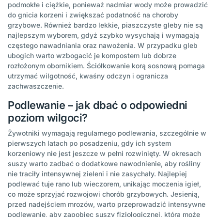
podmokłe i ciężkie, ponieważ nadmiar wody może prowadzić
do gnicia korzeni i zwiększać podatność na choroby
grzybowe. Również bardzo lekkie, piaszczyste gleby nie są
najlepszym wyborem, gdyż szybko wysychają i wymagają
częstego nawadniania oraz nawożenia. W przypadku gleb
ubogich warto wzbogacić je kompostem lub dobrze
rozłożonym obornikiem. Ściółkowanie korą sosnową pomaga
utrzymać wilgotność, kwaśny odczyn i ogranicza
zachwaszczenie.
Podlewanie – jak dbać o odpowiedni
poziom wilgoci?
Żywotniki wymagają regularnego podlewania, szczególnie w
pierwszych latach po posadzeniu, gdy ich system
korzeniowy nie jest jeszcze w pełni rozwinięty. W okresach
suszy warto zadbać o dodatkowe nawodnienie, aby rośliny
nie traciły intensywnej zieleni i nie zasychały. Najlepiej
podlewać tuje rano lub wieczorem, unikając moczenia igieł,
co może sprzyjać rozwojowi chorób grzybowych. Jesienią,
przed nadejściem mrozów, warto przeprowadzić intensywne
podlewanie, aby zapobiec suszy fizjologicznej, która może