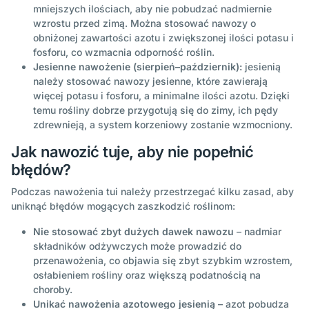
mniejszych ilościach, aby nie pobudzać nadmiernie
wzrostu przed zimą. Można stosować nawozy o
obniżonej zawartości azotu i zwiększonej ilości potasu i
fosforu, co wzmacnia odporność roślin.
Jesienne nawożenie (sierpień–październik):
jesienią
należy stosować nawozy jesienne, które zawierają
więcej potasu i fosforu, a minimalne ilości azotu. Dzięki
temu rośliny dobrze przygotują się do zimy, ich pędy
zdrewnieją, a system korzeniowy zostanie wzmocniony.
Jak nawozić tuje, aby nie popełnić
błędów?
Podczas nawożenia tui należy przestrzegać kilku zasad, aby
uniknąć błędów mogących zaszkodzić roślinom:
Nie stosować zbyt dużych dawek nawozu
– nadmiar
składników odżywczych może prowadzić do
przenawożenia, co objawia się zbyt szybkim wzrostem,
osłabieniem rośliny oraz większą podatnością na
choroby.
Unikać nawożenia azotowego jesienią
– azot pobudza