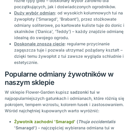
różne typy gleb – doskonały wybór zarówno dla
początkujących, jak i doświadczonych ogrodników.
Duży wybór odmian
: od wysokich kolumnowych tui na
żywopłoty ('Smaragd', 'Brabant'), przez stożkowate
odmiany soliterowe, po karłowate kuliste tuje do donic i
skalników ('Danica', 'Teddy') – każdy znajdzie odmianę
idealną do swojego ogrodu.
Doskonale znoszą cięcie
: regularne przycinanie
zagęszcza tuje i pozwala utrzymać pożądany kształt –
dzięki temu żywopłot z tui zawsze wygląda schludnie i
estetycznie.
Popularne odmiany żywotników w
naszym sklepie
W sklepie Flower-Garden kupisz
sadzonki tui
w
najpopularniejszych gatunkach i odmianach, które różnią się
pokrojem, tempem wzrostu, kolorem łusek i zastosowaniem.
Wśród najchętniej kupowanych warto wyróżnić:
Żywotnik zachodni 'Smaragd'
(
Thuja occidentalis
'Smaragd')
– najczęściej wybierana odmiana tui w