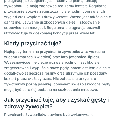
pielęgnacji, szczególnie jeśli rośliny te pełnią funkcję
żywopłotu lub mają zachować regularny kształt. Regularne
przycinanie sprzyja zagęszczaniu się roślin, poprawia ich
wygląd oraz wspiera zdrowy wzrost. Ważne jest także cięcie
sanitarne, usuwanie uszkodzonych gałęzi i stosowanie
odpowiednich narzędzi. Regularna pielęgnacja pozwoli
utrzymać
tuje
w doskonałej kondycji przez wiele lat.
Kiedy przycinać tuje?
Najlepszy termin na
przycinanie żywotników
to
wczesna
wiosna (marzec–kwiecień)
oraz
lato (czerwiec–lipiec)
.
Wczesnowiosenne cięcie pozwala roślinom szybko się
zregenerować i wypuścić nowe pędy, natomiast letnie cięcie
dodatkowo zagęszcza rośliny oraz utrzymuje ich pożądany
kształt przez dłuższy czas. Nie zaleca się przycinać
żywotników późną jesienią, ponieważ świeżo skrócone pędy
mogą być bardziej podatne na uszkodzenia mrozowe.
Jak przycinać tuje, aby uzyskać gęsty i
zdrowy żywopłot?
Przycinanie żywotników powinno być wykonywane