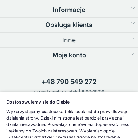
Informacje
Obsługa klienta
Inne
Moje konto
+48 790 549 272
poniedziałek - piątek | 8:00-16:00
Dostosowujemy się do Ciebie
sklep@flower-garden.pl
Wykorzystujemy ciasteczka (pliki cookies) do prawidłowego
działania strony. Dzięki nim strona jest bardziej przyjazna i
działa niezawodnie. Pozwalają one również dopasować treści
Oferowane przez nas rośliny i nasiona podlegają regularnej ścisłej
i reklamy do Twoich zainteresowań. Wybierając opcję
kontroli jakości oraz kontroli zdrowotnej przeprowadzanej przez
„Zaakceptuj wszystkie”, wyrażasz zgodę na stosowanie