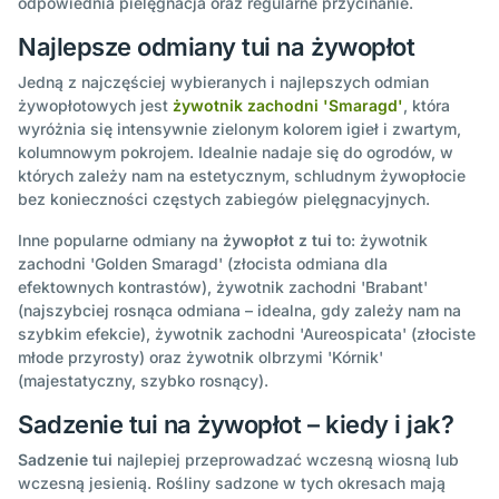
odpowiednia pielęgnacja oraz regularne przycinanie.
Najlepsze odmiany tui na żywopłot
Jedną z najczęściej wybieranych i najlepszych odmian
żywopłotowych jest
żywotnik zachodni 'Smaragd'
, która
wyróżnia się intensywnie zielonym kolorem igieł i zwartym,
kolumnowym pokrojem. Idealnie nadaje się do ogrodów, w
których zależy nam na estetycznym, schludnym żywopłocie
bez konieczności częstych zabiegów pielęgnacyjnych.
Inne popularne odmiany na
żywopłot z tui
to: żywotnik
zachodni 'Golden Smaragd' (złocista odmiana dla
efektownych kontrastów), żywotnik zachodni 'Brabant'
(najszybciej rosnąca odmiana – idealna, gdy zależy nam na
szybkim efekcie), żywotnik zachodni 'Aureospicata' (złociste
młode przyrosty) oraz żywotnik olbrzymi 'Kórnik'
(majestatyczny, szybko rosnący).
Sadzenie tui na żywopłot – kiedy i jak?
Sadzenie tui
najlepiej przeprowadzać wczesną wiosną lub
wczesną jesienią. Rośliny sadzone w tych okresach mają