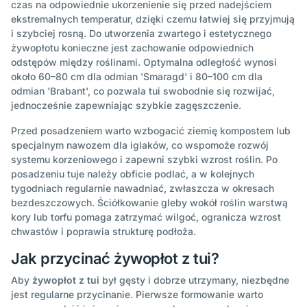
czas na odpowiednie ukorzenienie się przed nadejściem
ekstremalnych temperatur, dzięki czemu łatwiej się przyjmują
i szybciej rosną. Do utworzenia zwartego i estetycznego
żywopłotu konieczne jest zachowanie odpowiednich
odstępów między roślinami. Optymalna odległość wynosi
około 60–80 cm dla odmian 'Smaragd' i 80–100 cm dla
odmian 'Brabant', co pozwala tui swobodnie się rozwijać,
jednocześnie zapewniając szybkie zagęszczenie.
Przed posadzeniem warto wzbogacić ziemię kompostem lub
specjalnym nawozem dla iglaków, co wspomoże rozwój
systemu korzeniowego i zapewni szybki wzrost roślin. Po
posadzeniu tuje należy obficie podlać, a w kolejnych
tygodniach regularnie nawadniać, zwłaszcza w okresach
bezdeszczowych. Ściółkowanie gleby wokół roślin warstwą
kory lub torfu pomaga zatrzymać wilgoć, ogranicza wzrost
chwastów i poprawia strukturę podłoża.
Jak przycinać żywopłot z tui?
Aby
żywopłot z tui
był gęsty i dobrze utrzymany, niezbędne
jest regularne przycinanie. Pierwsze formowanie warto