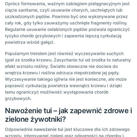
Oprócz formowania, ważnym zabiegiem pielęgnacyjnym jest
cięcie sanitarne, czyli usuwanie chorych, uschniętych lub
uszkodzonych pędów. Powinno być ono wykonywane przez
cały rok, gdy tylko zauważymy uschnięte fragmenty rośliny.
Regularne usuwanie osłabionych pędów pozwala ograniczyć
ryzyko chorób grzybowych i zapewnia lepszą cyrkulację
powietrza wśród gałęzi.
Popularnym trendem jest również wyczesywanie suchych
igieł ze środka krzewu. Zasychanie tui od środka to naturalny
efekt wzrostu rośliny. Światło słoneczne nie dociera do
wnętrza krzewu i roślina odrzuca niepotrzebne jej pędy.
Wyczesywanie takiego igliwia nie jest konieczne, ale może
poprawić cyrkulację powietrza wewnątrz krzewu i dzięki
temu ograniczyć możliwość występowania chorób
grzybowych.
Nawożenie tui – jak zapewnić zdrowe i
zielone żywotniki?
Odpowiednie
nawożenie tui
jest kluczowe dla ich zdrowego
wzrostu, intensywnej zieleni oraz odporności na choroby i