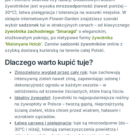
żywotników jest wysoka
mrozoodporność
(nawet poniżej –
30°C), łatwa pielęgnacja i tolerancja na warunki miejskie. W
sklepie internetowym Flower-Garden znajdziesz szeroki
wybór
sadzonek tui
w atrakcyjnych cenach – od klasycznego
żywotnika zachodniego 'Smaragd'
o eleganckim,
stożkowatym pokroju, po nietypowe formy
żywotnika
'Malonyana Holub'
. Zamów
sadzonki żywotników
online z
szybką dostawą kurierską na terenie całej Polski.
Dlaczego warto kupić tuje?
Zimozielony wygląd przez cały rok
: tuje zachowują
intensywną zieleń nawet zimą, zapewniając osłonę i
dekoracyjność ogrodu w każdym sezonie – w
odróżnieniu od krzewów liściastych, które tracą liście.
Idealny żywopłot
: żywotniki to najpopularniejsze rośliny
na żywopłoty w Polsce – tworzą gęstą, nieprzejrzystą
ścianę zieleni, która chroni przed wiatrem, hałasem i
wzrokiem sąsiadów.
Łatwa uprawa i pielęgnacja
: tuje są mrozoodporne (do –
30°C i niżej), tolerują zanieczyszczenia powietrza i