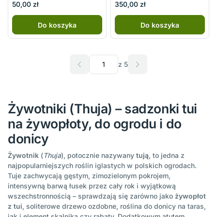
50,00 zł
350,00 zł
Do koszyka
Do koszyka
z 5
Żywotniki (Thuja) – sadzonki tui
na żywopłoty, do ogrodu i do
donicy
Żywotnik
(
Thuja
), potocznie nazywany
tują
, to jedna z
najpopularniejszych roślin iglastych w polskich ogrodach.
Tuje zachwycają gęstym, zimozielonym pokrojem,
intensywną barwą łusek przez cały rok i wyjątkową
wszechstronnością – sprawdzają się zarówno jako
żywopłot
z tui
, soliterowe drzewo ozdobne, roślina do donicy na taras,
jak i element skalnika czy rabaty. Dodatkowym atutem