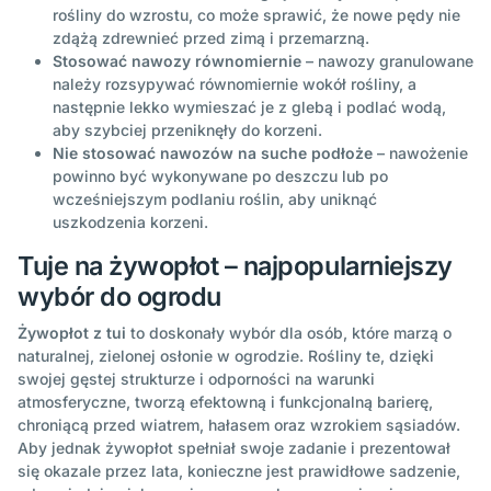
rośliny do wzrostu, co może sprawić, że nowe pędy nie
zdążą zdrewnieć przed zimą i przemarzną.
Stosować nawozy równomiernie
– nawozy granulowane
należy rozsypywać równomiernie wokół rośliny, a
następnie lekko wymieszać je z glebą i podlać wodą,
aby szybciej przeniknęły do korzeni.
Nie stosować nawozów na suche podłoże
– nawożenie
powinno być wykonywane po deszczu lub po
wcześniejszym podlaniu roślin, aby uniknąć
uszkodzenia korzeni.
Tuje na żywopłot – najpopularniejszy
wybór do ogrodu
Żywopłot z tui
to doskonały wybór dla osób, które marzą o
naturalnej, zielonej osłonie w ogrodzie. Rośliny te, dzięki
swojej gęstej strukturze i odporności na warunki
atmosferyczne, tworzą efektowną i funkcjonalną barierę,
chroniącą przed wiatrem, hałasem oraz wzrokiem sąsiadów.
Aby jednak żywopłot spełniał swoje zadanie i prezentował
się okazale przez lata, konieczne jest prawidłowe sadzenie,