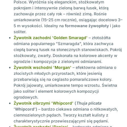
Polsce. Wyróżnia się eleganckim, stożkowatym
pokrojem i intensywnie zieloną barwą łusek, którą
zachowuje przez cały rok – również zimą. Rośnie
umiarkowanie (15–25 cm rocznie), osiągając docelowo 3–
5 m wysokości. Idealny na
formowane żywopłoty
i jako
soliter.
Żywotnik zachodni 'Golden Smaragd'
– złotożółta
odmiana popularnego "Szmaragda", która zachwyca
ciepłą barwą łusek na słonecznych stanowiskach. Pokrój
stożkowaty, zwarty. Doskonała na kolorowe akcenty w
ogrodzie i kompozycje z zielonymi odmianami.
Żywotnik wschodni 'Morgan'
– efektowna odmiana o
złocistych młodych przyrostach, które jesienią
przebarwiają się na ceglasto pomarańczowe kolory.
Pokrój jajowaty, umiarkowane tempo wzrostu. Świetna
jako soliter i element kolorowych kompozycji
ogrodowych.
Żywotnik olbrzymi 'Whipcord'
(
Thuja plicata
'Whipcord')
– bardzo ciekawa odmiana o nitkowatych,
ciemnozielonych pędach. Tworzy kształt kulisty z
charakterystycznie przewieszającymi się pędami.
Żywotnik zachodni 'Danica'
– karłowata odmiana o