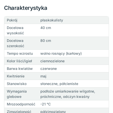
Charakterystyka
Pokrój
płaskokulisty
Docelowa
40 cm
wysokość
Docelowa
80 cm
szerokość
Tempo wzrostu
wolno rosnący (karłowy)
Kolor liści/igieł
ciemnozielone
Barwa kwiatów
czerwone
Kwitnienie
maj
Stanowisko
słoneczne, półcieniste
Wymagania
podłoże umiarkowanie wilgotne,
glebowe
próchniczne, odczyn kwaśny
Mrozoodporność
-21 °C
Zimozieloność
półzimozielony