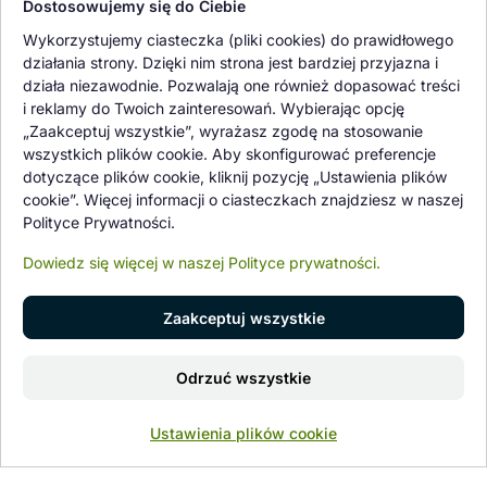
Dostosowujemy się do Ciebie
Oferowane przez nas rośliny i nasiona podlegają regularnej ścisłej
Wykorzystujemy ciasteczka (pliki cookies) do prawidłowego
kontroli jakości oraz kontroli zdrowotnej przeprowadzanej przez
działania strony. Dzięki nim strona jest bardziej przyjazna i
wykwalifikowane osoby z Państwowej Inspekcji Ochrony Roślin i
działa niezawodnie. Pozwalają one również dopasować treści
Nasiennictwa.
i reklamy do Twoich zainteresowań. Wybierając opcję
„Zaakceptuj wszystkie”, wyrażasz zgodę na stosowanie
wszystkich plików cookie. Aby skonfigurować preferencje
dotyczące plików cookie, kliknij pozycję „Ustawienia plików
cookie”. Więcej informacji o ciasteczkach znajdziesz w naszej
Polityce Prywatności.
Dowiedz się więcej w naszej Polityce prywatności.
Zaakceptuj wszystkie
© 1997 - 2026 flower-garden.pl | Wszelkie prawa zastrzeżone.
Odrzuć wszystkie
Znajdź nas na
0
Ustawienia plików cookie