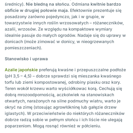
średnicy).
Nie bledną na słońcu
. Odmiana
kwitnie bardzo
obficie
w drugiej połowie maja
. Efektownie prezentuje się
posadzony zarówno pojedynczo, jak i w grupie, w
towarzystwie innych roślin wrzosowatych – różaneczników,
azalii, wrzosów. Ze względu na kompaktowe wymiary
idealnie pasuje do małych ogrodów. Nadaje się do uprawy w
donicach (może zimować w donicy, w nieogrzewanych
pomieszczeniach).
Stanowisko i uprawa
Azalie japońskie
preferują kwaśne i przepuszczalne podłoże
(pH 3,5 – 4,5) – dobrze sprawdzi się mieszanka kwaśnego
torfu lub ziemi kompostowanej, odrobiny piasku oraz kory.
Teren wokół krzewu warto wyściółkowac korą. Cechują się
dobrą mrozoodpornością, aczkolwiek na stanowiskach
otwartych, narażonych na silne podmuchy wiatru, warto je
okryć na zimę (stosując agrowłókninę lub gałęzie drzew
iglastych). W przeciwieństwie do niektórych różaneczników
dobrze radzą sobie w pełnym słońcu i ich liście nie ulegają
poparzeniom. Mogą rosnąć również w półcieniu.