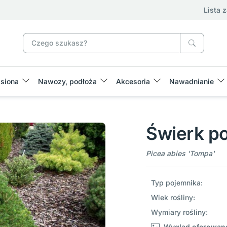
Lista 
siona
Nawozy, podłoża
Akcesoria
Nawadnianie
Świerk p
Picea abies 'Tompa'
Typ pojemnika:
Wiek rośliny:
Wymiary rośliny:
Wygląd oferowane