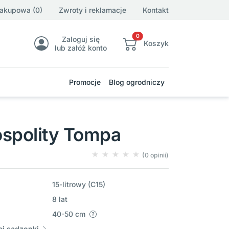
zakupowa (0)
Zwroty i reklamacje
Kontakt
0
Zaloguj się
Koszyk
lub załóż konto
Promocje
Blog ogrodniczy
ospolity Tompa
(0 opinii)
15-litrowy (C15)
8 lat
40-50 cm
j sadzonki