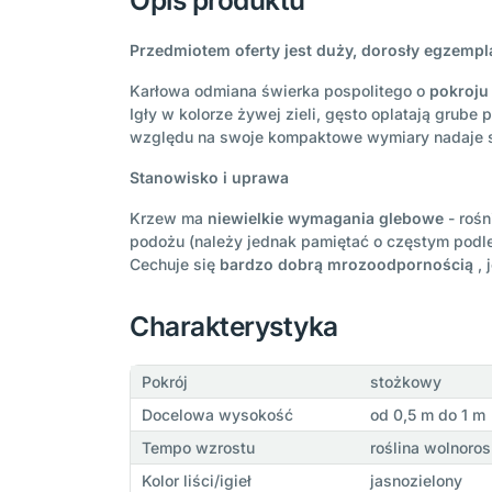
Opis produktu
Przedmiotem oferty jest duży, dorosły egzempl
Karłowa odmiana świerka pospolitego o
pokroju
Igły w kolorze żywej zieli, gęsto oplatają gru
względu na swoje kompaktowe wymiary nadaje si
Stanowisko i uprawa
Krzew ma
niewielkie wymagania glebowe
- rośn
podożu (należy jednak pamiętać o częstym podle
Cechuje się
bardzo dobrą mrozoodpornością
, 
Charakterystyka
Pokrój
stożkowy
Docelowa wysokość
od 0,5 m do 1 m
Tempo wzrostu
roślina wolnoro
Kolor liści/igieł
jasnozielony