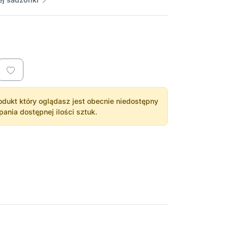
dukt który oglądasz jest obecnie niedostępny
nia dostępnej ilości sztuk.