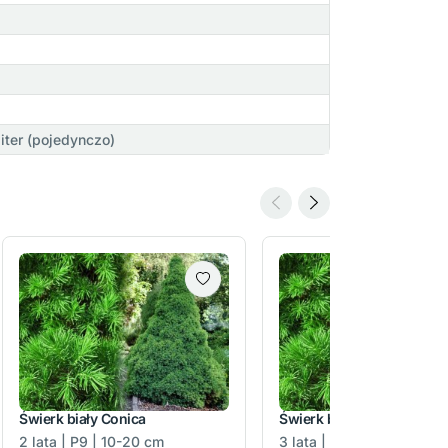
iter (pojedynczo)
Świerk biały Conica
Świerk biały Conica
2 lata | P9 | 10-20 cm
3 lata | C3 | 20-30 cm