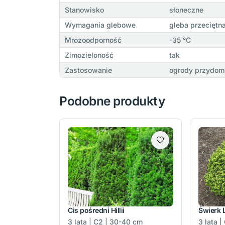
Stanowisko
słoneczne
Wymagania glebowe
gleba przeciętn
Mrozoodporność
-35 °C
Zimozieloność
tak
Zastosowanie
ogrody przydomo
Podobne produkty
Cis pośredni Hillii
Świerk L
3 lata | C2 | 30-40 cm
3 lata |