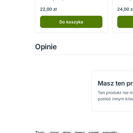
22,00 zł
24,00 z
Do koszyka
Opinie
Masz ten p
Ten produkt nie m
pomóż innym kli
Tagi:
picea
abies
tompa
swierk
pospolity