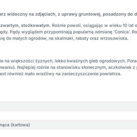
arz widoczny na zdjęciach, z uprawy gruntowej, posadzony do d
 zwartym, stożkowatym
. Rośnie powoli, osiągając w wieku 10 lat 
be pędy. Pędy wyglądem przypominają popularną odmianę ‘Conica’. 
ę do małych ogrodów, na skalniaki, rabaty oraz wrzosowiska.
ie na większości żyznych, lekko kwaśnych gleb ogrodowych. Pora
waniu). Najlepiej rośnie na stanowisku słonecznym, aczkolwiek 
jest również mało wrażliwy na zanieczyszczenie powietrza.
snąca (karłowa)