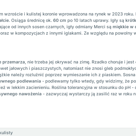
 wzroście i kulistej koronie wprowadzona na rynek w 2023 roku. 
ałcie
. Osiąga średnicę ok.
60 cm
po 10 latach uprawy. Igły są
krótk
ające od innych sosen czarnych, igły odmiany Merci są
miękkie w 
 oraz w kompozycjach z innymi iglakami. Ze względu na powolny 
e przemarza
, nie trzeba jej okrywać na zimę. Rzadko choruje i je
et jałowych i piaszczystych, natomiast nie znosi gleb podmokłych 
iężkie należy rozluźnić poprzez wymieszanie ich z piaskiem. Sosn
sywnego podlewania
- podlewamy tylko wtedy, gdy widzimy, że pod
ż w lekkim zacienieniu. Roślina tolerancyjna w stosunku do pH -
sywnego nawożenia
- zazwyczaj wystarczy ją zasilić raz w roku
kulisty