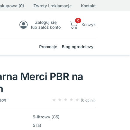
zakupowa (0)
Zwroty i reklamacje
Kontakt
0
Zaloguj się
Koszyk
lub załóż konto
Promocje
Blog ogrodniczy
arna Merci PBR na
m
eon'
(0 opinii)
5-litrowy (C5)
5 lat