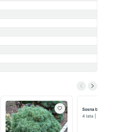
Sosna bośniacka Irish Bel
4 lata | C5 | 20-30 cm