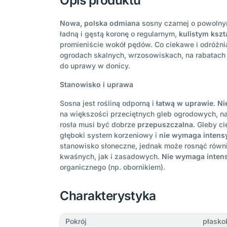
Opis produktu
Nowa, polska odmiana
sosny czarnej o powolnym
ładną i gęstą koronę o regularnym,
kulistym kszt
promieniście wokół pędów. Co ciekawe i odróżni
ogrodach skalnych, wrzosowiskach, na rabatach
do uprawy w donicy.
Stanowisko i uprawa
Sosna jest rośliną odporną i
łatwą w uprawie
.
Ni
na większości przeciętnych gleb ogrodowych, naw
rosła musi być dobrze
przepuszczalna
. Gleby c
głęboki system korzeniowy i
nie wymaga inten
stanowisko słoneczne, jednak może rosnąć równie
kwaśnych, jak i zasadowych.
Nie wymaga inten
organicznego (np. obornikiem).
Charakterystyka
Pokrój
płasko