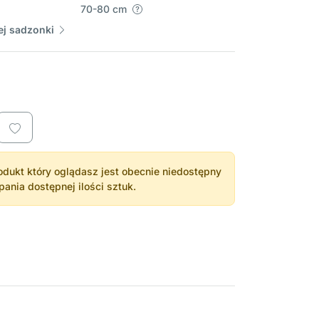
70-80 cm
j sadzonki
dukt który oglądasz jest obecnie niedostępny
nia dostępnej ilości sztuk.