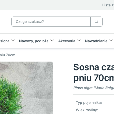
Lista 
siona
Nawozy, podłoża
Akcesoria
Nawadnianie
pniu 70cm
Sosna cz
pniu 70c
Pinus nigra 'Marie Brég
Typ pojemnika:
Wiek rośliny: