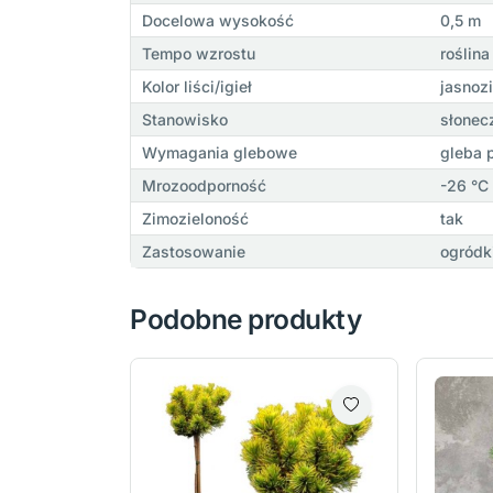
Docelowa wysokość
0,5 m
Tempo wzrostu
roślin
Kolor liści/igieł
jasnoz
Stanowisko
słonecz
Wymagania glebowe
gleba 
Mrozoodporność
-26 °C
Zimozieloność
tak
Zastosowanie
ogródk
Podobne produkty