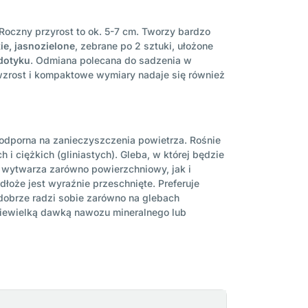
Roczny przyrost to ok. 5-7 cm. Tworzy bardzo
ie, jasnozielone
, zebrane po 2 sztuki, ułożone
dotyku
. Odmiana polecana do sadzenia w
wzrost i kompaktowe wymiary nadaje się również
st odporna na zanieczyszczenia powietrza. Rośnie
i ciężkich (gliniastych). Gleba, w której będzie
a wytwarza zarówno powierzchniowy, jak i
łoże jest wyraźnie przeschnięte. Preferuje
 dobrze radzi sobie zarówno na glebach
 niewielką dawką nawozu mineralnego lub