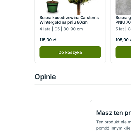
Sosna kosodrzewina Carsten's
Sosna g
Wintergold na pniu 80cm
PNIU 7
4 lata | C5 | 80-90 cm
5 lat | 
115,00 zł
105,00 
Do koszyka
Opinie
Masz ten p
Ten produkt nie m
pomóż innym kli