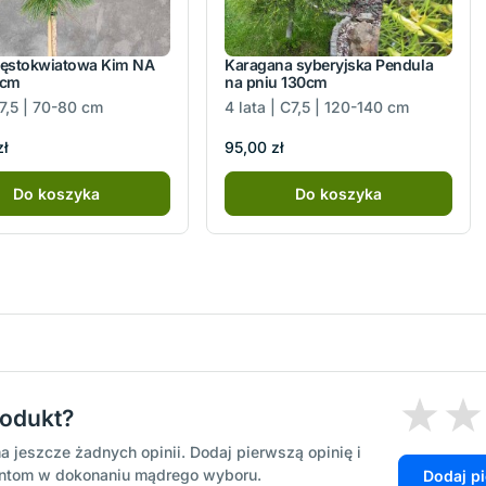
ęstokwiatowa Kim NA
Karagana syberyjska Pendula
0cm
na pniu 130cm
C7,5 | 70-80 cm
4 lata | C7,5 | 120-140 cm
zł
95,00 zł
Do koszyka
Do koszyka
rodukt?
a jeszcze żadnych opinii. Dodaj pierwszą opinię i
entom w dokonaniu mądrego wyboru.
Dodaj p