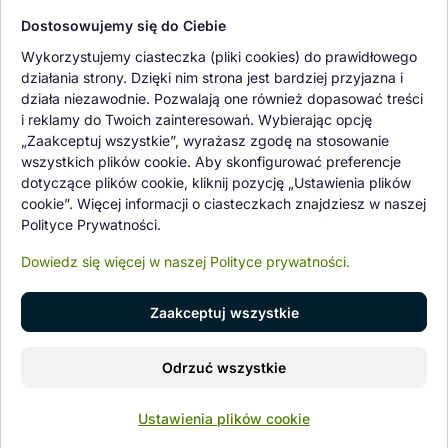
Dostosowujemy się do Ciebie
Oferowane przez nas rośliny i nasiona podlegają regularnej ścisłej
Wykorzystujemy ciasteczka (pliki cookies) do prawidłowego
kontroli jakości oraz kontroli zdrowotnej przeprowadzanej przez
działania strony. Dzięki nim strona jest bardziej przyjazna i
wykwalifikowane osoby z Państwowej Inspekcji Ochrony Roślin i
działa niezawodnie. Pozwalają one również dopasować treści
Nasiennictwa.
i reklamy do Twoich zainteresowań. Wybierając opcję
„Zaakceptuj wszystkie”, wyrażasz zgodę na stosowanie
wszystkich plików cookie. Aby skonfigurować preferencje
dotyczące plików cookie, kliknij pozycję „Ustawienia plików
cookie”. Więcej informacji o ciasteczkach znajdziesz w naszej
Polityce Prywatności.
Dowiedz się więcej w naszej Polityce prywatności.
Zaakceptuj wszystkie
© 1997 - 2026 flower-garden.pl | Wszelkie prawa zastrzeżone.
Dodaj do koszyka
Odrzuć wszystkie
Znajdź nas na
0
Ustawienia plików cookie