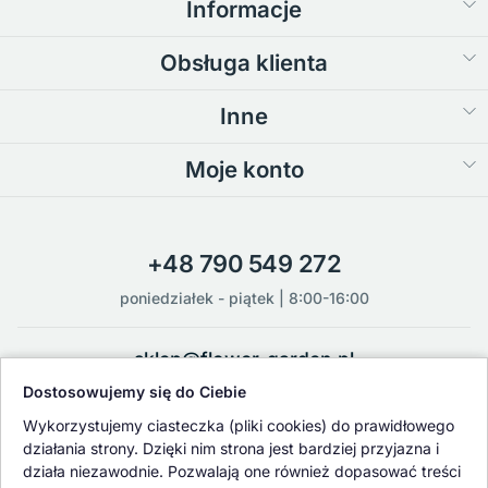
Informacje
Obsługa klienta
Inne
Moje konto
+48 790 549 272
poniedziałek - piątek | 8:00-16:00
sklep@flower-garden.pl
Dostosowujemy się do Ciebie
Oferowane przez nas rośliny i nasiona podlegają regularnej ścisłej
Wykorzystujemy ciasteczka (pliki cookies) do prawidłowego
kontroli jakości oraz kontroli zdrowotnej przeprowadzanej przez
działania strony. Dzięki nim strona jest bardziej przyjazna i
wykwalifikowane osoby z Państwowej Inspekcji Ochrony Roślin i
działa niezawodnie. Pozwalają one również dopasować treści