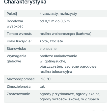
Charakterystyka
Pokrój
krzaczasty, rozłożysty
Docelowa
od 0,2 m do 0,5 m
wysokość
Tempo wzrostu
roślina wolnorosnąca (karłowa)
Kolor liści/igieł
żółte, złociste
Stanowisko
słoneczne
Wymagania
podłoże umiarkowanie
glebowe
wilgotne/suche,
piaszczyste/przeciętne ogrodowe,
roślina tolerancyjna
Mrozoodporność
-28 °C
Zimozieloność
tak
Zastosowanie
ogrody przydomowe, ogrody skalne,
ogrody wrzosowiskowe, w grupach