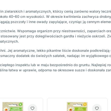
n zielarskich i aromatycznych, którzy cenią zarówno walory lecznicz
o około 40–60 cm wysokości. W okresie kwitnienia zachwyca drobny
iągają pszczoły i inne owady zapylające, czyniąc ją cennym eleme
cznictwie. Wspomaga organizm przy niestrawności, zaparciach oraz
stosowany jest przy dolegliwościach gardła i nieżycie oskrzeli. Zie
matycznych.
ni. Jej aromatyczne, lekko pikantne liście doskonale podkreślają 
 smaczny dodatek do świeżych sałatek, nadając im wyjątkowego c
epłego inspektu lub w maju bezpośrednio do gruntu. Najlepiej ro
lina łatwa w uprawie, odporna na okresowe susze i doskonała zar