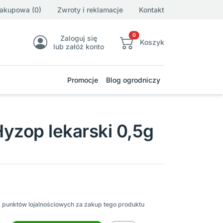
zakupowa (0)
Zwroty i reklamacje
Kontakt
0
Zaloguj się
Koszyk
lub załóż konto
Promocje
Blog ogrodniczy
yzop lekarski 0,5g
2
punktów lojalnościowych za zakup tego produktu