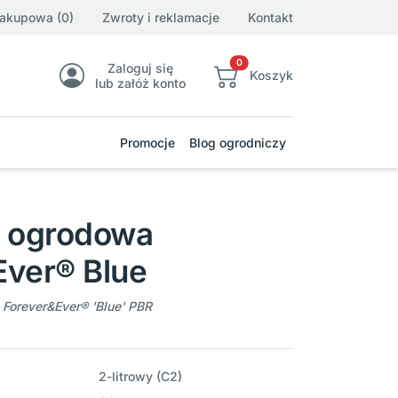
zakupowa (0)
Zwroty i reklamacje
Kontakt
0
Zaloguj się
Koszyk
lub załóż konto
Promocje
Blog ogrodniczy
a ogrodowa
Ever® Blue
Forever&Ever® 'Blue' PBR
2-litrowy (C2)