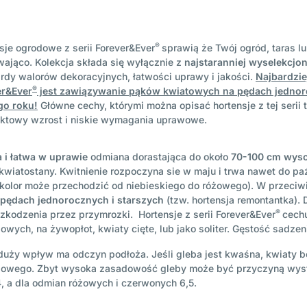
®
sje ogrodowe z serii Forever&Ever
sprawią że Twój ogród, taras l
wająco. Kolekcja składa się wyłącznie z
najstaranniej wyselekcjo
rdy walorów dekoracyjnych, łatwości uprawy i jakości.
Najbardzie
®
er&Ever
jest zawiązywanie pąków kwiatowych na pędach jednor
go roku!
Główne cechy, którymi można opisać hortensje z tej serii t
ktowy wzrost i niskie wymagania uprawowe.
 i łatwa w uprawie
odmiana dorastająca do około
70-100 cm
wyso
kwiatostany. Kwitnienie rozpoczyna sie w maju i trwa nawet do paź
 kolor może przechodzić od niebieskiego do różowego). W przeciw
 pędach jednorocznych i starszych
(tzw. hortensja remontantka).
®
szkodzenia przez przymrozki. Hortensje z serii Forever&Ever
cech
wych, na żywopłot, kwiaty cięte, lub jako soliter. Gęstość sadzen
duży wpływ ma odczyn podłoża. Jeśli gleba jest kwaśna, kwiaty będ
różowego. Zbyt wysoka zasadowość gleby może być przyczyną wystą
4, a dla odmian różowych i czerwonych 6,5.