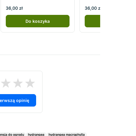
36,00 zł
36,00 zł
Do koszyka
Do koszyka
ierwszą opinię
ensja do ogrodu
hydrangea
hydrangea macrophylla