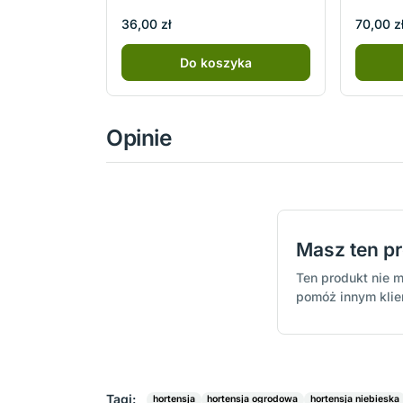
36,00 zł
70,00 z
Do koszyka
Opinie
Masz ten p
Ten produkt nie m
pomóż innym kli
Tagi:
hortensja
hortensja ogrodowa
hortensja niebieska