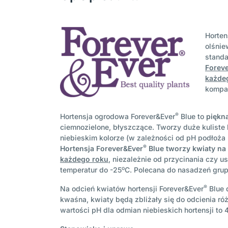
Horten
olśnie
standa
Forev
każde
kompa
®
Hortensja ogrodowa Forever&Ever
Blue to
piękna
ciemnozielone, błyszczące. Tworzy duże kuliste 
niebieskim kolorze (w zależności od pH podłoża
®
Hortensja Forever&Ever
Blue tworzy kwiaty na
każdego roku
, niezależnie od przycinania czy u
o
temperatur do -25
C. Polecana do nasadzeń grupo
®
Na odcień kwiatów hortensji Forever&Ever
Blue 
kwaśna, kwiaty będą zbliżały się do odcienia 
wartości pH dla odmian niebieskich hortensji to 