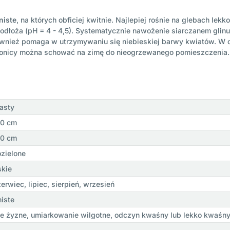
niste
, na których obficiej kwitnie. Najlepiej rośnie na glebach le
odłoża (pH = 4 - 4,5). Systematycznie nawożenie siarczanem gli
ównież pomaga w utrzymywaniu się niebieskiej barwy kwiatów. W c
donicy można schować na zimę do nieogrzewanego pomieszczenia.
asty
00 cm
00 cm
zielone
skie
erwiec, lipiec, sierpień, wrzesień
niste
e żyzne, umiarkowanie wilgotne, odczyn kwaśny lub lekko kwaśn