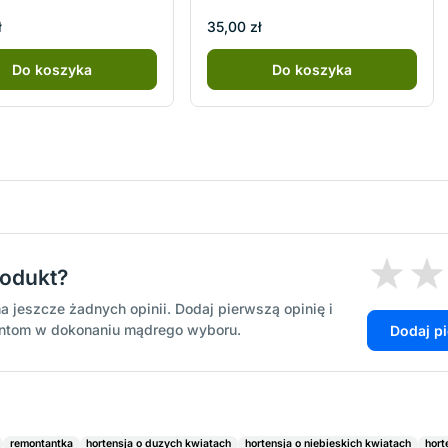
ł
35,00 zł
Do koszyka
Do koszyka
rodukt?
a jeszcze żadnych opinii. Dodaj pierwszą opinię i
entom w dokonaniu mądrego wyboru.
Dodaj p
remontantka
hortensja o duzych kwiatach
hortensja o niebieskich kwiatach
hort