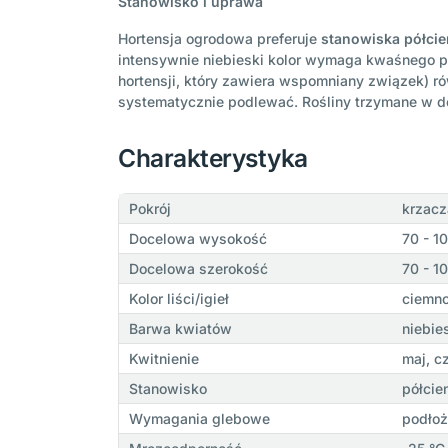
Stanowisko i uprawa
Hortensja ogrodowa preferuje
stanowiska półcie
intensywnie niebieski kolor wymaga kwaśnego p
hortensji, który zawiera wspomniany związek) r
systematycznie podlewać. Rośliny trzymane w 
Charakterystyka
Pokrój
krzacz
Docelowa wysokość
70 - 1
Docelowa szerokość
70 - 1
Kolor liści/igieł
ciemno
Barwa kwiatów
niebie
Kwitnienie
maj, cz
Stanowisko
półcie
Wymagania glebowe
podłoż