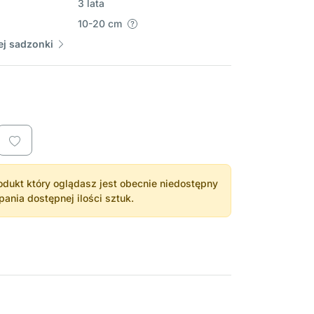
3 lata
10-20 cm
j sadzonki
dukt który oglądasz jest obecnie niedostępny
nia dostępnej ilości sztuk.