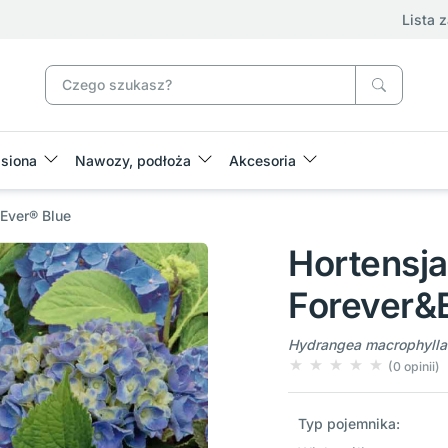
Lista 
siona
Nawozy, podłoża
Akcesoria
Ever® Blue
Hortensj
Forever&
Hydrangea macrophylla 
(0 opinii)
Typ pojemnika: