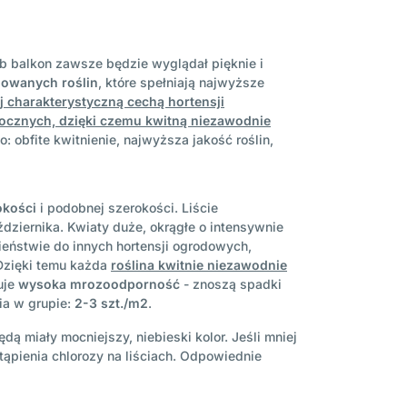
ub balkon zawsze będzie wyglądał pięknie i
nowanych roślin
, które spełniają najwyższe
j charakterystyczną cechą hortensji
ocznych, dzięki czemu kwitną niezawodnie
o: obfite kwitnienie, najwyższa jakość roślin,
kości
i podobnej szerokości. Liście
dziernika. Kwiaty duże, okrągłe o intensywnie
ieństwie do innych hortensji ogrodowych,
 Dzięki temu każda
roślina kwitnie niezawodnie
uje
wysoka mrozoodporność
- znoszą spadki
ia w grupie:
2-3 szt./m2
.
ą miały mocniejszy, niebieski kolor. Jeśli mniej
pienia chlorozy na liściach. Odpowiednie