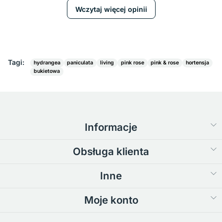
Wczytaj więcej opinii
Tagi:
hydrangea
paniculata
living
pink rose
pink & rose
hortensja
bukietowa
Informacje
Obsługa klienta
Inne
Moje konto