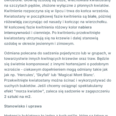
na szczytach pędów, złożone wyłączne z płonnych kwiatów.
Kwitnienie rozpoczyna się w lipcu i trwa do końca września.
Kwiatostany w początkowej fazie kwitnienia są
białe
, później
różowieją
zaczynając od nasady i kończąc na wierzchołku.
W końcowej fazie kwitnienia różowy kolor
nabiera
intensywności
i ciemnieje. Po kwitnieniu przekwitnięte
kwiatostany utrzymują się na krzewie i dalej stanowią
ozdobę w okresie jesiennym i zimowym.
Odmiana polecana do sadzenia pojedynczo lub w grupach, w
towarzystwie innych kwitnących krzewów oraz traw. Będzie
się świetnie komponować z innymi hortensjami o podobnym
wzroście - ciekawym dopełnieniem mogą odmiany takie jak
jak np. 'Hercules', 'Skyfall' lub 'Magical Mont Blanc'.
Przekwitnięte kwiatostany można ścinać i wykorzystywać do
suchych bukietów. Jeśli chcemy osiągnąć spektakularny
efekt "morza kwiatów", zaleca się sadzenie w zagęszczeniu
2 sztuki na m2
.
Stanowisko i uprawa
Hortensja bukietowa to jedna z tych roślin, które są łatwe w