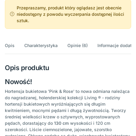
Przepraszamy, produkt który oglądasz jest obecnie
niedostępny z powodu wyczerpania dostępnej ilości
sztuk.
Opis
Charakterystyka
Opinie (6)
Informacje dodatk
Opis produktu
Nowość!
Hortensja bukietowa 'Pink & Rose' to nowa odmiana należąca
do nagradzanej, holenderskiej kolekcji Living ® - rodziny
hortensji bukietowych wyróżniających się długim
kwitnieniem, mocnymi pędami i długą żywotnością. Tworzy
średniej wielkości krzew o sztywnych, wyprostowanych
pędach, dorastający do
130 cm
wysokości i 120 cm
szerokości. Liście ciemnozielone, jajowate, szorstko
owłosione. Główną ozdobą są duże, wiechowate kwiatostany