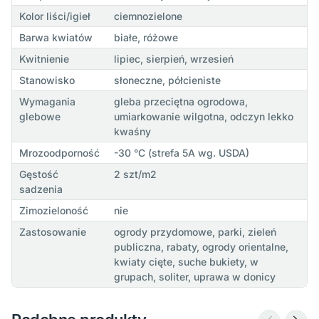
Kolor liści/igieł
ciemnozielone
Barwa kwiatów
białe, różowe
Kwitnienie
lipiec, sierpień, wrzesień
Stanowisko
słoneczne, półcieniste
Wymagania
gleba przeciętna ogrodowa,
glebowe
umiarkowanie wilgotna, odczyn lekko
kwaśny
Mrozoodporność
-30 °C (strefa 5A wg. USDA)
Gęstość
2 szt/m2
sadzenia
Zimozieloność
nie
Zastosowanie
ogrody przydomowe, parki, zieleń
publiczna, rabaty, ogrody orientalne,
kwiaty cięte, suche bukiety, w
grupach, soliter, uprawa w donicy