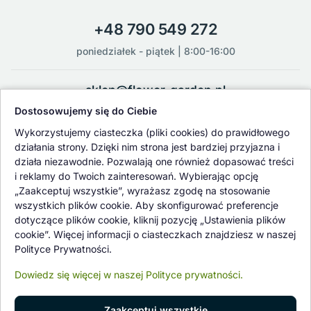
+48 790 549 272
poniedziałek - piątek | 8:00-16:00
sklep@flower-garden.pl
Dostosowujemy się do Ciebie
Oferowane przez nas rośliny i nasiona podlegają regularnej ścisłej
Wykorzystujemy ciasteczka (pliki cookies) do prawidłowego
kontroli jakości oraz kontroli zdrowotnej przeprowadzanej przez
działania strony. Dzięki nim strona jest bardziej przyjazna i
wykwalifikowane osoby z Państwowej Inspekcji Ochrony Roślin i
działa niezawodnie. Pozwalają one również dopasować treści
Nasiennictwa.
i reklamy do Twoich zainteresowań. Wybierając opcję
„Zaakceptuj wszystkie”, wyrażasz zgodę na stosowanie
wszystkich plików cookie. Aby skonfigurować preferencje
dotyczące plików cookie, kliknij pozycję „Ustawienia plików
cookie”. Więcej informacji o ciasteczkach znajdziesz w naszej
Polityce Prywatności.
Dowiedz się więcej w naszej Polityce prywatności.
Zaakceptuj wszystkie