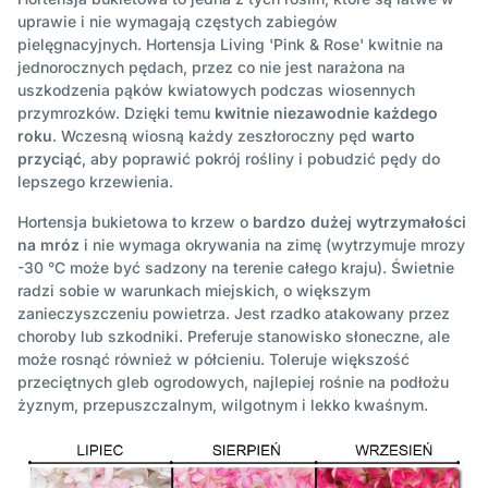
uprawie i nie wymagają częstych zabiegów
pielęgnacyjnych. Hortensja Living 'Pink & Rose' kwitnie na
jednorocznych pędach, przez co nie jest narażona na
uszkodzenia pąków kwiatowych podczas wiosennych
przymrozków. Dzięki temu
kwitnie niezawodnie każdego
roku
. Wczesną wiosną każdy zeszłoroczny pęd
warto
przyciąć
, aby poprawić pokrój rośliny i pobudzić pędy do
lepszego krzewienia.
Hortensja bukietowa to krzew o
bardzo dużej wytrzymałości
na mróz
i nie wymaga okrywania na zimę (wytrzymuje mrozy
-30 °C może być sadzony na terenie całego kraju). Świetnie
radzi sobie w warunkach miejskich, o większym
zanieczyszczeniu powietrza. Jest rzadko atakowany przez
choroby lub szkodniki. Preferuje stanowisko słoneczne, ale
może rosnąć również w półcieniu. Toleruje większość
przeciętnych gleb ogrodowych, najlepiej rośnie na podłożu
żyznym, przepuszczalnym, wilgotnym i lekko kwaśnym.