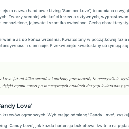
niejsza nazwa handlowa: Living 'Summer Love') to odmiana o wyją
ch. Tworzy średniej wielkości
krzew o sztywnych, wyprostowan
 ciemnozielone, jajowate i szorstko owłosione. Cechą charakterys
zerwanie aż do końca września.
Kwiatostany w początkowej fazie 
intensywności i ciemnieje. Przekwitnięte kwiatostany utrzymują s
Love' już od kilku sezonów i możemy potwierdzić, że rzeczywiście wyr
, dzięki czemu nawet po intensywnych opadach deszczu kwiatostany zac
'Candy Love'
ych krzewów ogrodowych. Wybierając odmianę
'Candy Love'
, zysku
ving 'Candy Love', jak każda hortensja bukietowa, kwitnie na pęda