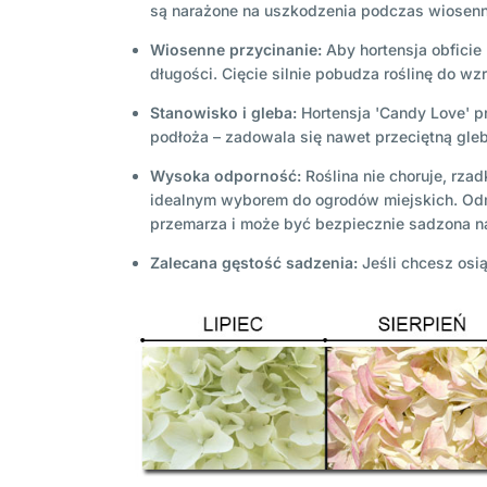
są narażone na uszkodzenia podczas wiosen
Wiosenne przycinanie:
Aby hortensja obficie 
długości. Cięcie silnie pobudza roślinę do wzr
Stanowisko i gleba:
Hortensja 'Candy Love' p
podłoża – zadowala się nawet przeciętną gle
Wysoka odporność:
Roślina nie choruje, rza
idealnym wyborem do ogrodów miejskich. Odm
przemarza i może być bezpiecznie sadzona na
Zalecana gęstość sadzenia:
Jeśli chcesz osi