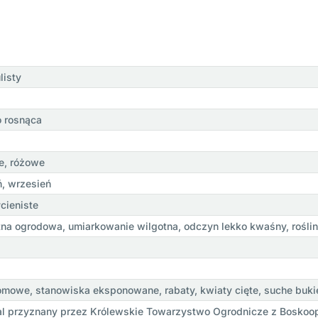
listy
o rosnąca
e, różowe
eń, wrzesień
cieniste
tna ogrodowa, umiarkowanie wilgotna, odczyn lekko kwaśny, roślin
mowe, stanowiska eksponowane, rabaty, kwiaty cięte, suche buki
l przyznany przez Królewskie Towarzystwo Ogrodnicze z Boskoo