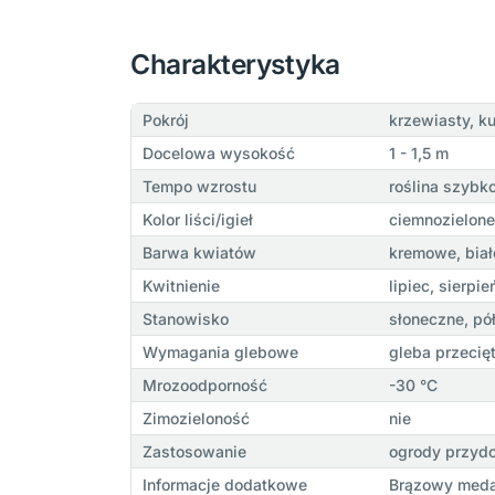
Charakterystyka
Pokrój
krzewiasty, ku
Docelowa wysokość
1 - 1,5 m
Tempo wzrostu
roślina szybk
Kolor liści/igieł
ciemnozielone
Barwa kwiatów
kremowe, biał
Kwitnienie
lipiec, sierpi
Stanowisko
słoneczne, pół
Wymagania glebowe
gleba przecię
Mrozoodporność
-30 °C
Zimozieloność
nie
Zastosowanie
ogrody przydo
Informacje dodatkowe
Brązowy meda