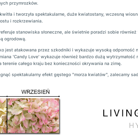
nych przymrozków.
kwitła i tworzyła spektakularne, duże kwiatostany, wczesną wiosną
ostu i rozkrzewiania.
referuje stanowiska słoneczne, ale świetnie poradzi sobie równie
bą ogrodową.
dko jest atakowana przez szkodniki i wykazuje wysoką odporność n
iana 'Candy Love' wykazuje również bardzo dużą wytrzymałość na
 terenie całego kraju bez konieczności okrywania na zimę.
ągnąć spektakularny efekt gęstego "morza kwiatów", zalecamy sa