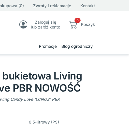
zakupowa (0)
Zwroty i reklamacje
Kontakt
0
Zaloguj się
Koszyk
lub załóż konto
Promocje
Blog ogrodniczy
 bukietowa Living
ove PBR NOWOŚĆ
Living Candy Love ‘LCNO2’ PBR
0,5-litrowy (P9)