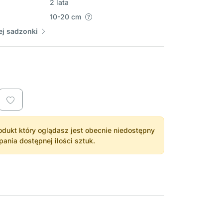
2 lata
10-20 cm
j sadzonki
dukt który oglądasz jest obecnie niedostępny
nia dostępnej ilości sztuk.