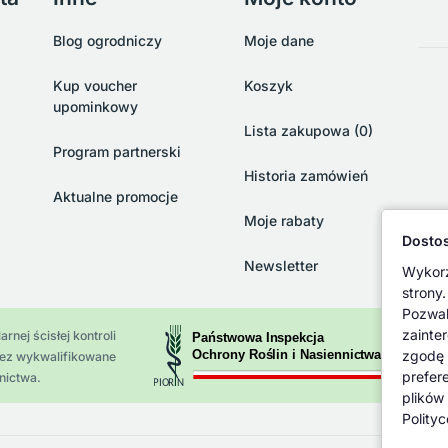
Blog ogrodniczy
Moje dane
Kup voucher
Koszyk
upominkowy
Lista zakupowa (0)
Program partnerski
Historia zamówień
Aktualne promocje
Moje rabaty
Dostos
Newsletter
Wykorz
strony.
Pozwal
zainte
rnej ścisłej kontroli
zgodę 
zez wykwalifikowane
prefer
nictwa.
plików
Polity