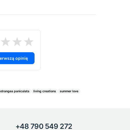
ierwszą opinię
ydrangea paniculata
living creations
summer love
+48 790 549 272