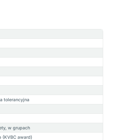
a tolerancyjna
ety, w grupach
p (KVBC award)