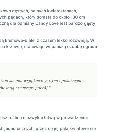
tkowo gęstych, pełnych kwiatostanach,
ych pędach
, który dorasta do około
130 cm
tyczną dla odmiany Candy Love jest
bardzo gęsty
są kremowo-białe, z czasem lekko różowieją. W
ię na krzewie, stanowiąc wspaniałą ozdobę ogrodu
óżnia się ona wyjątkowo gęstymi i pokaźnymi
howują estetyczny pokrój."
jesz roślinę niezwykle łatwą w prowadzeniu:
ch jednorocznych, przez co jej pąki kwiatowe nie