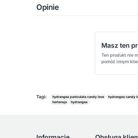
Opinie
Masz ten p
Ten produkt nie m
pomóż innym kli
Tagi:
hydrangea paniculata candy love
hydrangea candy l
hortensja
hydrangea
Informacje
Obsługa klien