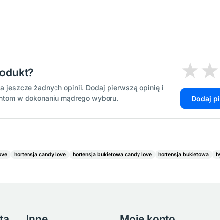
rodukt?
a jeszcze żadnych opinii. Dodaj pierwszą opinię i
entom w dokonaniu mądrego wyboru.
Dodaj p
ove
hortensja candy love
hortensja bukietowa candy love
hortensja bukietowa
h
ta
Inne
Moje konto