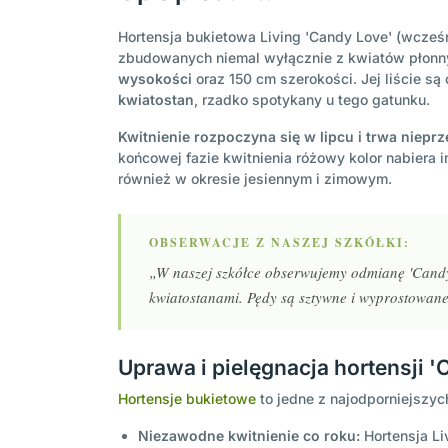
Hortensja bukietowa Living 'Candy Love' (wcześ
zbudowanych niemal wyłącznie z kwiatów płonny
wysokości
oraz 150 cm szerokości. Jej liście są
kwiatostan
, rzadko spotykany u tego gatunku.
Kwitnienie rozpoczyna się w lipcu i trwa niepr
końcowej fazie kwitnienia różowy kolor nabiera 
również w okresie jesiennym i zimowym.
OBSERWACJE Z NASZEJ SZKÓŁKI:
„W naszej szkółce obserwujemy odmianę 'Candy 
kwiatostanami. Pędy są sztywne i wyprostowane
Uprawa i pielęgnacja hortensji 
Hortensje bukietowe
to jedne z najodporniejsz
Niezawodne kwitnienie co roku:
Hortensja Li