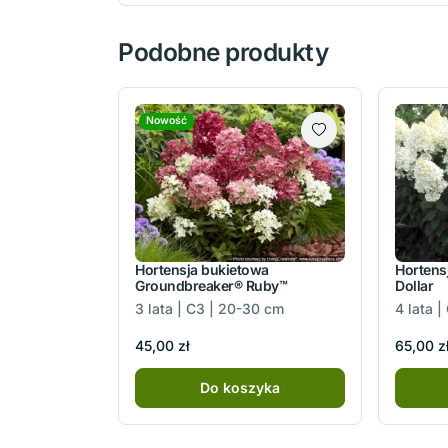
Podobne produkty
Nowość
Hortensja bukietowa
Hortens
Groundbreaker® Ruby™
Dollar
3 lata | C3 | 20-30 cm
4 lata |
45,00 zł
65,00 z
Do koszyka