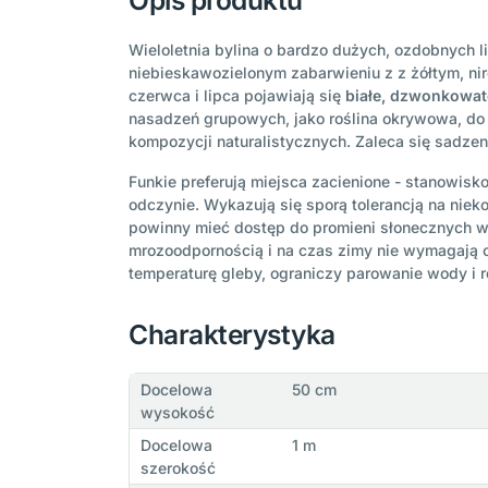
Opis produktu
Wieloletnia bylina o bardzo dużych, ozdobnych l
niebieskawozielonym zabarwieniu z z żółtym, ni
czerwca i lipca pojawiają się
białe, dzwonkowat
nasadzeń grupowych, jako roślina okrywowa, do 
kompozycji naturalistycznych. Zaleca się sadze
Funkie preferują miejsca zacienione - stanowisko
odczynie. Wykazują się sporą tolerancją na ni
powinny mieć dostęp do promieni słonecznych w 
mrozoodpornością i na czas zimy nie wymagają o
temperaturę gleby, ograniczy parowanie wody i
Charakterystyka
Docelowa
50 cm
wysokość
Docelowa
1 m
szerokość