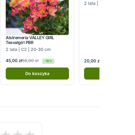
2 lata | C2 | 20-30 cm
Alstremeria VALLEY GIRL
Tesvalgirl PBR
2 lata | C2 | 20-30 cm
55,00 zł
45,00 zł
20,00 zł
-18%
Do koszyka
Do koszyka