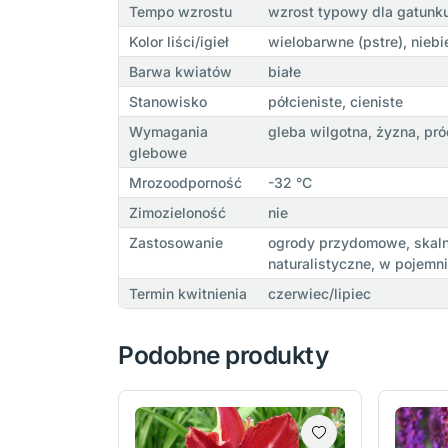
Tempo wzrostu
wzrost typowy dla gatunk
Kolor liści/igieł
wielobarwne (pstre), nie
Barwa kwiatów
białe
Stanowisko
półcieniste, cieniste
Wymagania
gleba wilgotna, żyzna, pr
glebowe
Mrozoodporność
-32 °C
Zimozieloność
nie
Zastosowanie
ogrody przydomowe, skalni
naturalistyczne, w pojemn
Termin kwitnienia
czerwiec/lipiec
Podobne produkty