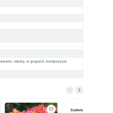
zewami, rabaty, w grupach, kompozycje
Szałwia omszona Rianne