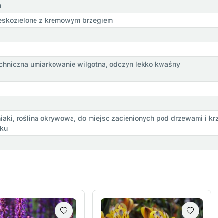
u
bieskozielone z kremowym brzegiem
óchniczna umiarkowanie wilgotna, odczyn lekko kwaśny
aki, roślina okrywowa, do miejsc zacienionych pod drzewami i kr
iku