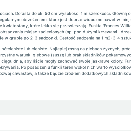
iściach. Dorasta do ok.
50 cm
wysokości
1 m
szerokości. Główną oz
regularnym obrzeżeniem, które jest dobrze widoczne nawet w mie
e kwiatostany
, które lekko się przewieszają. Funkia 'Frances Wil
obsadzania miejsc zacienionych (np. pod dużymi krzewami i drzewa
nie
w grupie po 2-3 sadzonki
. Gęstość sadzenia na 1 m2: 3-4 sztu
 półcieniste lub cieniste. Najlepiej rosną na glebach żyznych, pró
ekorzystne warunki glebowe (suszę lub brak składników pokarmow
ciągu dnia, aby liście mogły zachować swoje jaskrawe kolory. Fun
krywania. Po posadzeniu funkii teren wokół nich warto wyściółko
 rozwój chwastów, a także będzie źródłem dodatkowych składnik