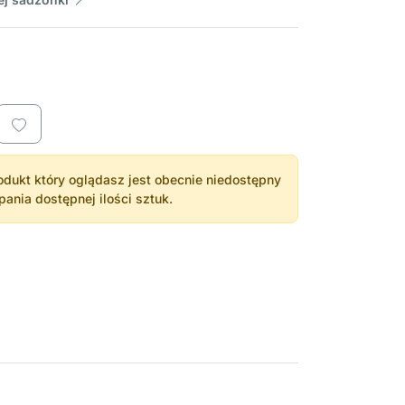
dukt który oglądasz jest obecnie niedostępny
nia dostępnej ilości sztuk.