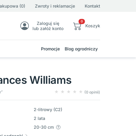
zakupowa (0)
Zwroty i reklamacje
Kontakt
0
Zaloguj się
Koszyk
lub załóż konto
Promocje
Blog ogrodniczy
ances Williams
'
(0 opinii)
2-litrowy (C2)
2 lata
20-30 cm
j sadzonki