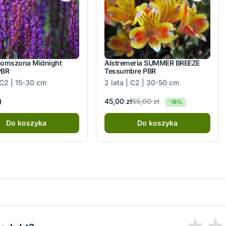
 omszona Midnight
Alstremeria SUMMER BREEZE
PBR
Tessumbre PBR
 C2 | 15-30 cm
2 lata | C2 | 30-50 cm
55,00 zł
45,00 zł
ł
-18%
Do koszyka
Do koszyka