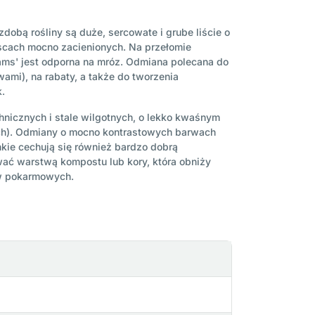
dobą rośliny są duże, sercowate i grube liście o
jscach mocno zacienionych. Na przełomie
liams' jest odporna na mróz. Odmiana polecana do
mi), na rabaty, a także do tworzenia
k.
chnicznych i stale wilgotnych, o lekko kwaśnym
ych). Odmiany o mocno kontrastowych barwach
kie cechują się również bardzo dobrą
wać warstwą kompostu lub kory, która obniży
ów pokarmowych.