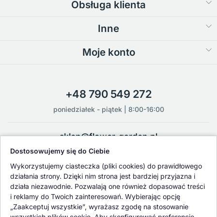
Obsługa klienta
Inne
Moje konto
+48 790 549 272
poniedziałek - piątek | 8:00-16:00
sklep@flower-garden.pl
Dostosowujemy się do Ciebie
Oferowane przez nas rośliny i nasiona podlegają regularnej ścisłej
Wykorzystujemy ciasteczka (pliki cookies) do prawidłowego
kontroli jakości oraz kontroli zdrowotnej przeprowadzanej przez
działania strony. Dzięki nim strona jest bardziej przyjazna i
wykwalifikowane osoby z Państwowej Inspekcji Ochrony Roślin i
działa niezawodnie. Pozwalają one również dopasować treści
Nasiennictwa.
i reklamy do Twoich zainteresowań. Wybierając opcję
„Zaakceptuj wszystkie”, wyrażasz zgodę na stosowanie
wszystkich plików cookie. Aby skonfigurować preferencje