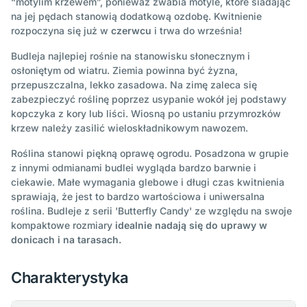
“motylim krzewem”, ponieważ zwabia motyle, które siadając
na jej pędach stanowią dodatkową ozdobę. Kwitnienie
rozpoczyna się już w
czerwcu
i trwa do września!
Budleja najlepiej rośnie na stanowisku słonecznym i
osłoniętym od wiatru. Ziemia powinna być żyzna,
przepuszczalna, lekko zasadowa. Na zimę zaleca się
zabezpieczyć roślinę poprzez usypanie wokół jej podstawy
kopczyka z kory lub liści. Wiosną po ustaniu przymrozków
krzew należy zasilić wieloskładnikowym nawozem.
Roślina stanowi piękną oprawę ogrodu. Posadzona w grupie
z innymi odmianami budlei wygląda bardzo barwnie i
ciekawie. Małe wymagania glebowe i długi czas kwitnienia
sprawiają, że jest to bardzo wartościowa i uniwersalna
roślina. Budleje z serii 'Butterfly Candy' ze względu na swoje
kompaktowe rozmiary
idealnie nadają się do uprawy w
donicach i na tarasach.
Charakterystyka