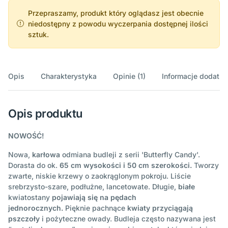
Przepraszamy, produkt który oglądasz jest obecnie
niedostępny z powodu wyczerpania dostępnej ilości
sztuk.
Opis
Charakterystyka
Opinie (1)
Informacje dodatk
Opis produktu
NOWOŚĆ!
Nowa,
karłowa
odmiana budleji z serii 'Butterfly Candy'.
Dorasta do ok.
65 cm
wysokości
i 50 cm szerokości.
Tworzy
zwarte, niskie krzewy o zaokrąglonym pokroju. Liście
srebrzysto-szare, podłużne, lancetowate. Długie,
białe
kwiatostany
pojawiają się na pędach
jednorocznych.
Pięknie pachnące
kwiaty przyciągają
pszczoły
i pożyteczne owady. Budleja często nazywana jest