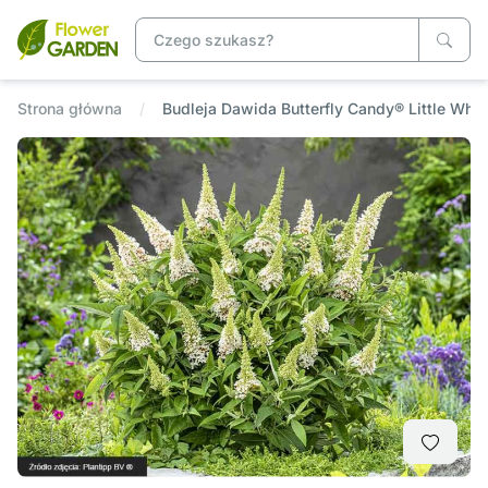
Strona główna
Budleja Dawida Butterfly Candy® Little W