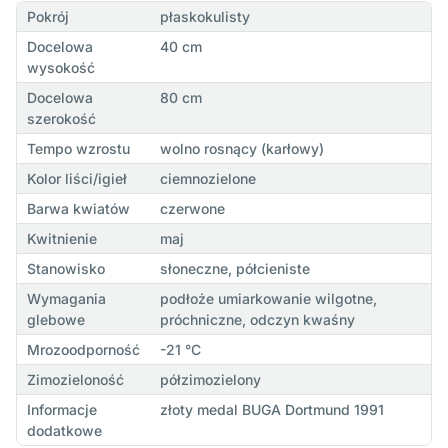
Pokrój
płaskokulisty
Docelowa
40 cm
wysokość
Docelowa
80 cm
szerokość
Tempo wzrostu
wolno rosnący (karłowy)
Kolor liści/igieł
ciemnozielone
Barwa kwiatów
czerwone
Kwitnienie
maj
Stanowisko
słoneczne, półcieniste
Wymagania
podłoże umiarkowanie wilgotne,
glebowe
próchniczne, odczyn kwaśny
Mrozoodporność
-21 °C
Zimozieloność
półzimozielony
Informacje
złoty medal BUGA Dortmund 1991
dodatkowe