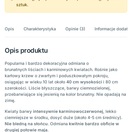
sztuk.
Opis
Charakterystyka
Opinie (3)
Informacje dodatk
Opis produktu
Popularna i bardzo dekoracyjna odmiana o
brunatnych liściach i karminowych kwiatach. Rośnie jako
karłowy krzew o zwartym i poduszkowatym pokroju,
osiągając w wieku 10 lat około
40 cm wysokości
i 80 cm
szerokości. Liście błyszczące, barwy ciemnozielonej,
przebarwiające się jesienią na kolor brunatny. Nie opadają na
zimę.
Kwiaty barwy
intensywnie karminowoczerwonej
, lekko
ciemniejsze w środku, dosyć duże (około 4-5 cm średnicy).
Nie bledną na słońcu
. Odmiana
kwitnie bardzo obficie
w
drugiej połowie maja
.