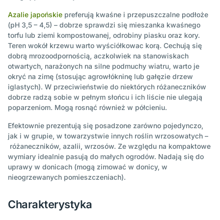
Azalie japońskie
preferują kwaśne i przepuszczalne podłoże
(pH 3,5 – 4,5) – dobrze sprawdzi się mieszanka kwaśnego
torfu lub ziemi kompostowanej, odrobiny piasku oraz kory.
Teren wokół krzewu warto wyściółkowac korą. Cechują się
dobrą mrozoodpornością, aczkolwiek na stanowiskach
otwartych, narażonych na silne podmuchy wiatru, warto je
okryć na zimę (stosując agrowłókninę lub gałęzie drzew
iglastych). W przeciwieństwie do niektórych różaneczników
dobrze radzą sobie w pełnym słońcu i ich liście nie ulegają
poparzeniom. Mogą rosnąć również w półcieniu.
Efektownie prezentują się posadzone zarówno pojedynczo,
jak i w grupie, w towarzystwie innych roślin wrzosowatych –
różaneczników, azalii, wrzosów. Ze względu na kompaktowe
wymiary idealnie pasują do małych ogrodów. Nadają się do
uprawy w donicach (mogą zimować w donicy, w
nieogrzewanych pomieszczeniach).
Charakterystyka