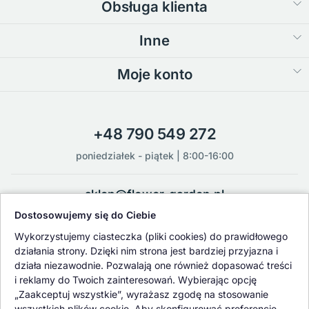
Obsługa klienta
Inne
Moje konto
+48 790 549 272
poniedziałek - piątek | 8:00-16:00
sklep@flower-garden.pl
Dostosowujemy się do Ciebie
Oferowane przez nas rośliny i nasiona podlegają regularnej ścisłej
Wykorzystujemy ciasteczka (pliki cookies) do prawidłowego
kontroli jakości oraz kontroli zdrowotnej przeprowadzanej przez
działania strony. Dzięki nim strona jest bardziej przyjazna i
wykwalifikowane osoby z Państwowej Inspekcji Ochrony Roślin i
działa niezawodnie. Pozwalają one również dopasować treści
Nasiennictwa.
i reklamy do Twoich zainteresowań. Wybierając opcję
„Zaakceptuj wszystkie”, wyrażasz zgodę na stosowanie
wszystkich plików cookie. Aby skonfigurować preferencje