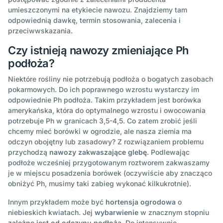
umieszczonymi na etykiecie nawozu. Znajdziemy tam
odpowiednią dawkę, termin stosowania, zalecenia i
przeciwwskazania.
Czy istnieją nawozy zmieniające Ph
podłoża?
Niektóre rośliny nie potrzebują podłoża o bogatych zasobach
pokarmowych. Do ich poprawnego wzrostu wystarczy im
odpowiednie Ph podłoża. Takim przykładem jest borówka
amerykańska, która do optymalnego wzrostu i owocowania
potrzebuje Ph w granicach 3,5-4,5. Co zatem zrobić jeśli
chcemy mieć borówki w ogrodzie, ale nasza ziemia ma
odczyn obojętny lub zasadowy? Z rozwiązaniem problemu
przychodzą
nawozy zakwaszające glebę
. Podlewając
podłoże wcześniej przygotowanym roztworem zakwaszamy
je w miejscu posadzenia borówek (oczywiście aby znacząco
obniżyć Ph, musimy taki zabieg wykonać kilkukrotnie).
Innym przykładem może być
hortensja ogrodowa
o
niebieskich kwiatach. Jej
wybarwienie
w znacznym stopniu
zależne jest od odczynu podłoża
. Do intensywnie