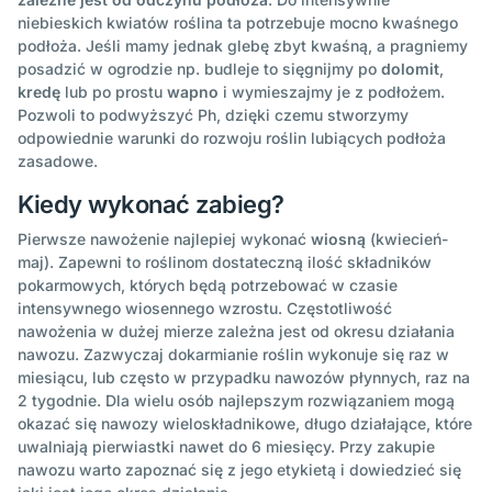
niebieskich kwiatów roślina ta potrzebuje mocno kwaśnego
podłoża. Jeśli mamy jednak glebę zbyt kwaśną, a pragniemy
posadzić w ogrodzie np. budleje to sięgnijmy po
dolomit
,
kredę
lub po prostu
wapno
i wymieszajmy je z podłożem.
Pozwoli to podwyższyć Ph, dzięki czemu stworzymy
odpowiednie warunki do rozwoju roślin lubiących podłoża
zasadowe.
Kiedy wykonać zabieg?
Pierwsze nawożenie najlepiej wykonać
wiosną
(kwiecień-
maj). Zapewni to roślinom dostateczną ilość składników
pokarmowych, których będą potrzebować w czasie
intensywnego wiosennego wzrostu. Częstotliwość
nawożenia w dużej mierze zależna jest od okresu działania
nawozu. Zazwyczaj dokarmianie roślin wykonuje się raz w
miesiącu, lub często w przypadku nawozów płynnych, raz na
2 tygodnie. Dla wielu osób najlepszym rozwiązaniem mogą
okazać się nawozy wieloskładnikowe, długo działające, które
uwalniają pierwiastki nawet do 6 miesięcy. Przy zakupie
nawozu warto zapoznać się z jego etykietą i dowiedzieć się