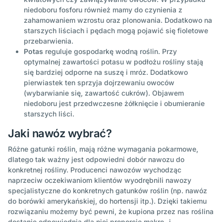
niedoboru fosforu również mamy do czynienia z
zahamowaniem wzrostu oraz plonowania. Dodatkowo na
starszych liściach i pędach mogą pojawić się fioletowe
przebarwienia.
Potas
reguluje gospodarkę wodną roślin. Przy
optymalnej zawartości potasu w podłożu rośliny stają
się bardziej odporne na suszę i mróz. Dodatkowo
pierwiastek ten sprzyja dojrzewaniu owoców
(wybarwianie się, zawartość cukrów). Objawem
niedoboru jest przedwczesne żółknięcie i obumieranie
starszych liści.
Jaki nawóz wybrać?
Różne gatunki roślin, mają różne wymagania pokarmowe,
dlatego tak ważny jest odpowiedni dobór nawozu do
konkretnej rośliny. Producenci nawozów wychodząc
naprzeciw oczekiwaniom klientów wyodrębnili nawozy
specjalistyczne do konkretnych gatunków roślin (np. nawóz
do borówki amerykańskiej, do hortensji itp.). Dzięki takiemu
rozwiązaniu możemy być pewni, że kupiona przez nas roślina
dostanie odpowiednią dla niej proporcję makro- i