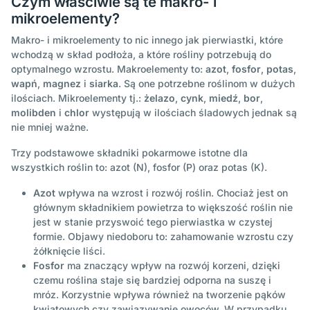
Czym właściwie są te makro- i
mikroelementy?
Makro- i mikroelementy to nic innego jak pierwiastki, które
wchodzą w skład podłoża, a które rośliny potrzebują do
optymalnego wzrostu. Makroelementy to:
azot
,
fosfor
,
potas
,
wapń
,
magnez
i
siarka
. Są one potrzebne roślinom w dużych
ilościach. Mikroelementy tj.:
żelazo
,
cynk
,
miedź
,
bor
,
molibden
i
chlor
występują w ilościach śladowych jednak są
nie mniej ważne.
Trzy podstawowe składniki pokarmowe istotne dla
wszystkich roślin to: azot (N), fosfor (P) oraz potas (K).
Azot
wpływa na wzrost i rozwój roślin. Chociaż jest on
głównym składnikiem powietrza to większość roślin nie
jest w stanie przyswoić tego pierwiastka w czystej
formie. Objawy niedoboru to: zahamowanie wzrostu czy
żółknięcie liści.
Fosfor
ma znaczący wpływ na rozwój korzeni, dzięki
czemu roślina staje się bardziej odporna na suszę i
mróz. Korzystnie wpływa również na tworzenie pąków
kwiatowych czy zawiązywanie owoców. W przypadku