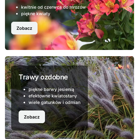
kwitnie od czerwca do mrozów
piękne kwiaty
Zobacz
Trawy ozdobne
piękne barwy jesienią
efektowne kwiatostany
wiele gatunków i odmian
Zobacz