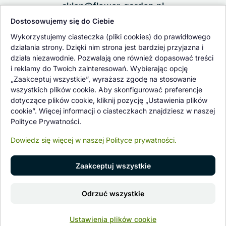
sklep@flower-garden.pl
Dostosowujemy się do Ciebie
Oferowane przez nas rośliny i nasiona podlegają regularnej ścisłej
Wykorzystujemy ciasteczka (pliki cookies) do prawidłowego
kontroli jakości oraz kontroli zdrowotnej przeprowadzanej przez
działania strony. Dzięki nim strona jest bardziej przyjazna i
wykwalifikowane osoby z Państwowej Inspekcji Ochrony Roślin i
działa niezawodnie. Pozwalają one również dopasować treści
Nasiennictwa.
i reklamy do Twoich zainteresowań. Wybierając opcję
„Zaakceptuj wszystkie”, wyrażasz zgodę na stosowanie
wszystkich plików cookie. Aby skonfigurować preferencje
dotyczące plików cookie, kliknij pozycję „Ustawienia plików
cookie”. Więcej informacji o ciasteczkach znajdziesz w naszej
Polityce Prywatności.
Dowiedz się więcej w naszej Polityce prywatności.
Zaakceptuj wszystkie
© 1997 - 2026 flower-garden.pl | Wszelkie prawa zastrzeżone.
Odrzuć wszystkie
Znajdź nas na
0
Ustawienia plików cookie