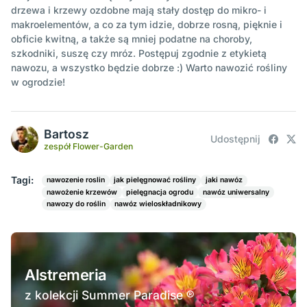
drzewa i krzewy ozdobne mają stały dostęp do mikro- i
makroelementów, a co za tym idzie, dobrze rosną, pięknie i
obficie kwitną, a także są mniej podatne na choroby,
szkodniki, suszę czy mróz. Postępuj zgodnie z etykietą
nawozu, a wszystko będzie dobrze :) Warto nawozić rośliny
w ogrodzie!
Bartosz
Udostępnij
zespół Flower-Garden
Tagi:
nawozenie roslin
jak pielęgnować rośliny
jaki nawóz
nawożenie krzewów
pielęgnacja ogrodu
nawóz uniwersalny
nawozy do roślin
nawóz wieloskładnikowy
Alstremeria
z kolekcji Summer Paradise ®