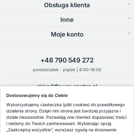
Obsługa klienta
Inne
Moje konto
+48 790 549 272
poniedziałek - piątek | 8:00-16:00
sklep@flower-garden.pl
Dostosowujemy się do Ciebie
Oferowane przez nas rośliny i nasiona podlegają regularnej ścisłej
Wykorzystujemy ciasteczka (pliki cookies) do prawidłowego
kontroli jakości oraz kontroli zdrowotnej przeprowadzanej przez
działania strony. Dzięki nim strona jest bardziej przyjazna i
wykwalifikowane osoby z Państwowej Inspekcji Ochrony Roślin i
działa niezawodnie. Pozwalają one również dopasować treści
Nasiennictwa.
i reklamy do Twoich zainteresowań. Wybierając opcję
„Zaakceptuj wszystkie”, wyrażasz zgodę na stosowanie