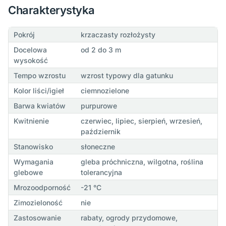
Charakterystyka
Pokrój
krzaczasty rozłożysty
Docelowa
od 2 do 3 m
wysokość
Tempo wzrostu
wzrost typowy dla gatunku
Kolor liści/igieł
ciemnozielone
Barwa kwiatów
purpurowe
Kwitnienie
czerwiec, lipiec, sierpień, wrzesień,
październik
Stanowisko
słoneczne
Wymagania
gleba próchniczna, wilgotna, roślina
glebowe
tolerancyjna
Mrozoodporność
-21 °C
Zimozieloność
nie
Zastosowanie
rabaty, ogrody przydomowe,