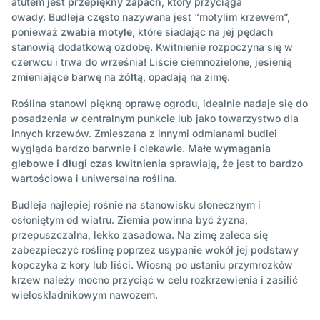
atutem jest
przepiękny zapach
, który przyciąga
owady. Budleja często nazywana jest “motylim krzewem”,
ponieważ
zwabia motyle
, które siadając na jej pędach
stanowią dodatkową ozdobę. Kwitnienie rozpoczyna się w
czerwcu i trwa do września! Liście ciemnozielone, jesienią
zmieniające barwę na
żółtą
, opadają na zimę.
Roślina stanowi piękną oprawę ogrodu, idealnie nadaje się do
posadzenia w centralnym punkcie lub jako towarzystwo dla
innych krzewów. Zmieszana z innymi odmianami budlei
wygląda bardzo barwnie i ciekawie.
Małe wymagania
glebowe i długi czas kwitnienia
sprawiają, że jest to bardzo
wartościowa i uniwersalna roślina.
Budleja najlepiej rośnie na stanowisku słonecznym i
osłoniętym od wiatru. Ziemia powinna być żyzna,
przepuszczalna, lekko zasadowa. Na zimę zaleca się
zabezpieczyć roślinę poprzez usypanie wokół jej podstawy
kopczyka z kory lub liści. Wiosną po ustaniu przymrozków
krzew należy mocno przyciąć w celu rozkrzewienia i zasilić
wieloskładnikowym nawozem.